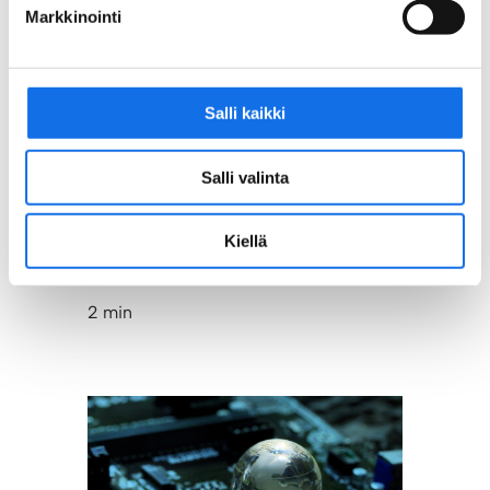
Markkinointi
Salli kaikki
Salli valinta
28.08.2025
|
RELEASE
Kiellä
Zero Mine sets new standards in
recycling
2 min