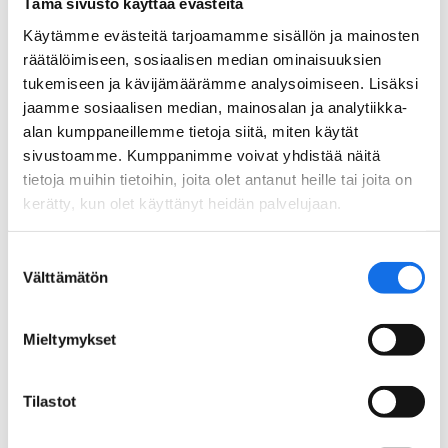
Tämä sivusto käyttää evästeitä
Käytämme evästeitä tarjoamamme sisällön ja mainosten
räätälöimiseen, sosiaalisen median ominaisuuksien
tukemiseen ja kävijämäärämme analysoimiseen. Lisäksi
jaamme sosiaalisen median, mainosalan ja analytiikka-
alan kumppaneillemme tietoja siitä, miten käytät
sivustoamme. Kumppanimme voivat yhdistää näitä
tietoja muihin tietoihin, joita olet antanut heille tai joita on
kerätty, kun olet käyttänyt heidän palvelujaan.
28.08.2025
|
RELEASE
Suostumuksen
The story of Zero Mine – how it
Välttämätön
valinta
all started
3 min
Mieltymykset
Tilastot