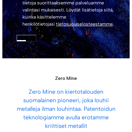
tietoja suorittaaksemme palveluamme
valintasi mukaisesti. Löydät lisätietoja siitä,
kuinka käsittelemme
henkilötietojasi
tietosuojaselosteestamme
.
LÄHETÄ
Zero Mine
Zero Mine on kiertotalouden
suomalainen pioneeri, joka louhii
metalleja ilman louhintaa. Patentoidun
teknologiamme avulla erotamme
kriittiset metallit