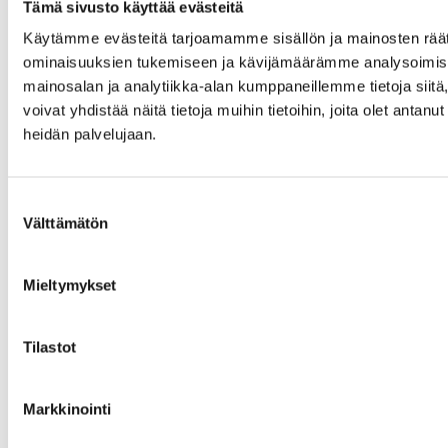
Tämä sivusto käyttää evästeitä
—————————
Käytämme evästeitä tarjoamamme sisällön ja mainosten räät
ominaisuuksien tukemiseen ja kävijämäärämme analysoimise
Laskutusosoitetiedot
mainosalan ja analytiikka-alan kumppaneillemme tietoja si
voivat yhdistää näitä tietoja muihin tietoihin, joita olet antanut 
E-invoice:
heidän palvelujaan.
OVT: 003734993979
Operator: Maventa (003721291126)
Suostumuksen
Scanning service for purchase invoices:
Välttämätön
valinta
Zero Mine Solutions Oy
34993979
PL 100
Mieltymykset
80020 Kollektor Scan
e-mail address for pdf invoice
Tilastot
receiving:
34993979@scan.netvisor.fi
Y-tunnus: 3499397-9 (FI34993979)
Markkinointi