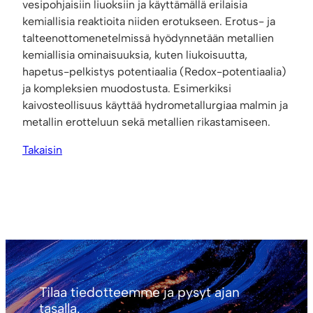
vesipohjaisiin liuoksiin ja käyttämällä erilaisia
kemiallisia reaktioita niiden erotukseen. Erotus- ja
talteenottomenetelmissä hyödynnetään metallien
kemiallisia ominaisuuksia, kuten liukoisuutta,
hapetus-pelkistys potentiaalia (Redox-potentiaalia)
ja kompleksien muodostusta. Esimerkiksi
kaivosteollisuus käyttää hydrometallurgiaa malmin ja
metallin erotteluun sekä metallien rikastamiseen.
Takaisin
Tilaa tiedotteemme ja pysyt ajan
tasalla.