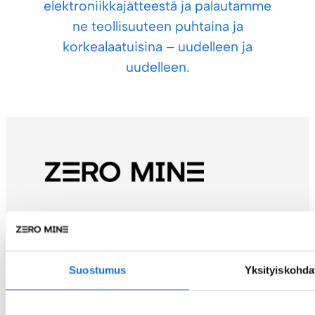
elektroniikkajätteestä ja palautamme
ne teollisuuteen puhtaina ja
korkealaatuisina – uudelleen ja
uudelleen.
Zero Mine Solutions Oy
c/o Alva-yhtiöt Oy
PL 4
Suostumus
Yksityiskohda
40101 Jyväskylä
Yhteydenotot:
info@zeromine.fi