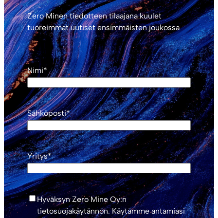
Zero Minen tiedotteen tilaajana kuulet
tuoreimmat uutiset ensimmäisten joukossa
Nimi
*
Sähköposti
*
Yritys
*
*
Hyväksyn Zero Mine Oy:n
tietosuojakäytännön. Käytämme antamiasi