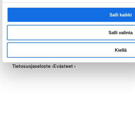
LinkedIn
Salli kaikki
Salli valinta
Kiellä
© Zero Mine. 2025. All rights reserved.
Tietosuojaseloste ›
Evästeet ›