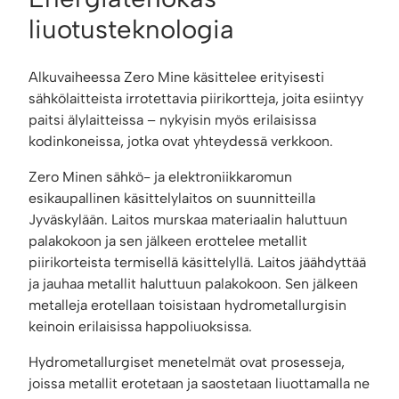
liuotusteknologia
Alkuvaiheessa Zero Mine käsittelee erityisesti
sähkölaitteista irrotettavia piirikortteja, joita esiintyy
paitsi älylaitteissa – nykyisin myös erilaisissa
kodinkoneissa, jotka ovat yhteydessä verkkoon.
Zero Minen sähkö- ja elektroniikkaromun
esikaupallinen käsittelylaitos on suunnitteilla
Jyväskylään. Laitos murskaa materiaalin haluttuun
palakokoon ja sen jälkeen erottelee metallit
piirikorteista termisellä käsittelyllä. Laitos jäähdyttää
ja jauhaa metallit haluttuun palakokoon. Sen jälkeen
metalleja erotellaan toisistaan hydrometallurgisin
keinoin erilaisissa happoliuoksissa.
Hydrometallurgiset menetelmät ovat prosesseja,
joissa metallit erotetaan ja saostetaan liuottamalla ne