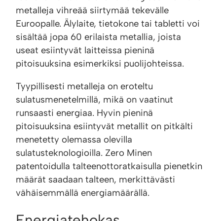
metalleja vihreää siirtymää tekevälle
Euroopalle. Älylaite, tietokone tai tabletti voi
sisältää jopa 60 erilaista metallia, joista
useat esiintyvät laitteissa pieninä
pitoisuuksina esimerkiksi puolijohteissa.
Tyypillisesti metalleja on eroteltu
sulatusmenetelmillä, mikä on vaatinut
runsaasti energiaa. Hyvin pieninä
pitoisuuksina esiintyvät metallit on pitkälti
menetetty olemassa olevilla
sulatusteknologioilla. Zero Minen
patentoidulla talteenottoratkaisulla pienetkin
määrät saadaan talteen, merkittävästi
vähäisemmällä energiamäärällä.
Energiatehokas