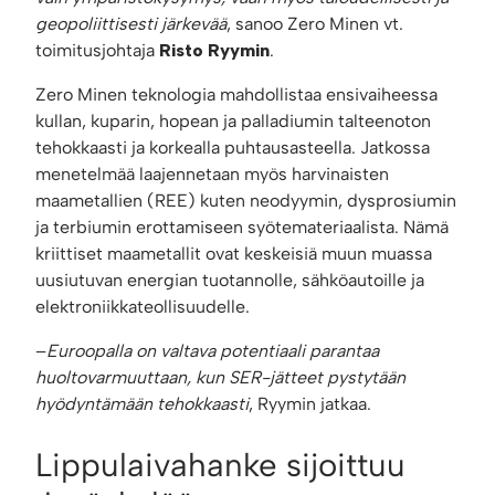
geopoliittisesti järkevää
, sanoo Zero Minen vt.
toimitusjohtaja
Risto Ryymin
.
Zero Minen teknologia mahdollistaa ensivaiheessa
kullan, kuparin, hopean ja palladiumin talteenoton
tehokkaasti ja korkealla puhtausasteella. Jatkossa
menetelmää laajennetaan myös harvinaisten
maametallien (REE) kuten neodyymin, dysprosiumin
ja terbiumin erottamiseen syötemateriaalista. Nämä
kriittiset maametallit ovat keskeisiä muun muassa
uusiutuvan energian tuotannolle, sähköautoille ja
elektroniikkateollisuudelle.
–
Euroopalla on valtava potentiaali parantaa
huoltovarmuuttaan, kun SER-jätteet pystytään
hyödyntämään tehokkaasti
, Ryymin jatkaa.
Lippulaivahanke sijoittuu