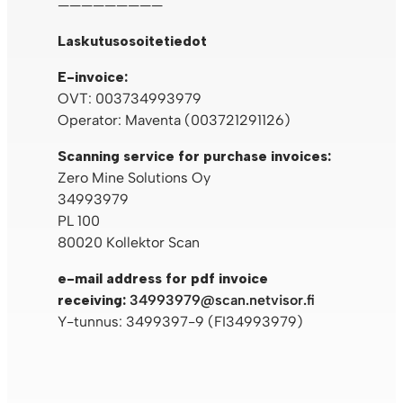
—————————
Laskutusosoitetiedot
E-invoice:
OVT: 003734993979
Operator: Maventa (003721291126)
Scanning service for purchase invoices:
Zero Mine Solutions Oy
34993979
PL 100
80020 Kollektor Scan
e-mail address for pdf invoice
receiving:
34993979@scan.netvisor.fi
Y-tunnus: 3499397-9 (FI34993979)