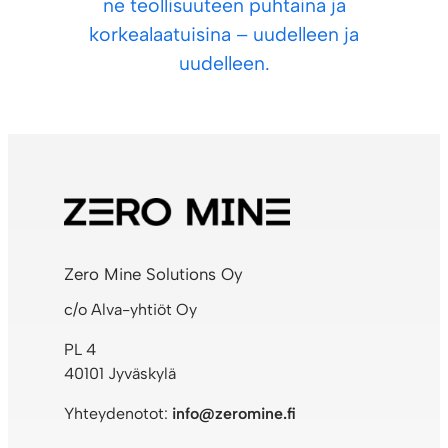
ne teollisuuteen puhtaina ja
korkealaatuisina – uudelleen ja
uudelleen.
Zero Mine Solutions Oy
c/o Alva-yhtiöt Oy
PL 4
40101 Jyväskylä
Yhteydenotot:
info@zeromine.fi