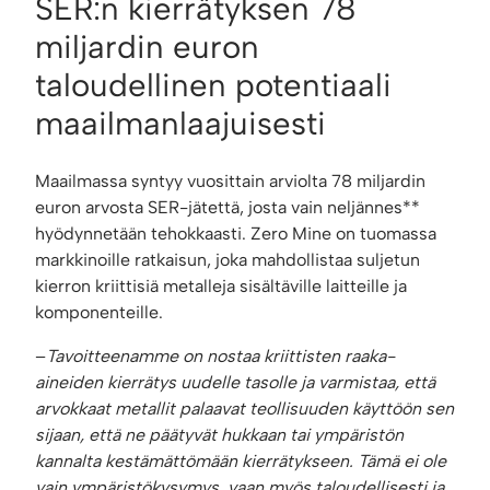
SER:n kierrätyksen 78
miljardin euron
taloudellinen potentiaali
maailmanlaajuisesti
Maailmassa syntyy vuosittain arviolta 78 miljardin
euron arvosta SER-jätettä, josta vain neljännes**
hyödynnetään tehokkaasti. Zero Mine on tuomassa
markkinoille ratkaisun, joka mahdollistaa suljetun
kierron kriittisiä metalleja sisältäville laitteille ja
komponenteille.
–
Tavoitteenamme on nostaa kriittisten raaka-
aineiden kierrätys uudelle tasolle ja varmistaa, että
arvokkaat metallit palaavat teollisuuden käyttöön sen
sijaan, että ne päätyvät hukkaan tai ympäristön
kannalta kestämättömään kierrätykseen. Tämä ei ole
vain ympäristökysymys, vaan myös taloudellisesti ja