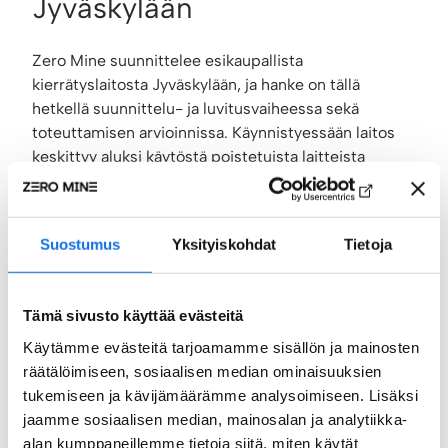
Jyväskylään
Zero Mine suunnittelee esikaupallista
kierrätyslaitosta Jyväskylään, ja hanke on tällä
hetkellä suunnittelu- ja luvitusvaiheessa sekä
toteuttamisen arvioinnissa. Käynnistyessään laitos
keskittyy aluksi käytöstä poistetuista laitteista
saatavien piirilevyjen käsittelyyn, ja niissä olevien
arvokkaiden metallien talteen ottoon.
– Edistämme parhaillaan laitos- ja
Suostumus
Yksityiskohdat
Tietoja
prosessisuunnittelua sekä luvituksia, ja rinnalla
haemme rahoitusta. Samalla etsitään kansainvälisten
Tämä sivusto käyttää evästeitä
kumppaneiden kanssa ratkaisuja muutamiin
prosessin kehityskysymyksiin. Tavoitteenamme on
Käytämme evästeitä tarjoamamme sisällön ja mainosten
saada esikaupallinen laitos tuotantoon vuoden 2029
räätälöimiseen, sosiaalisen median ominaisuuksien
aikana
, Ryymin toteaa.
tukemiseen ja kävijämäärämme analysoimiseen. Lisäksi
jaamme sosiaalisen median, mainosalan ja analytiikka-
Hankkeen ympäristövaikutusten arviointimenettelyn
alan kumppaneillemme tietoja siitä, miten käytät