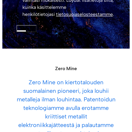
valintasi mukaisesti. Löydät lisätietoja siitä,
kuinka käsittelemme
henkilötietojasi
tietosuojaselosteestamme
.
LÄHETÄ
Zero Mine
Zero Mine on kiertotalouden
suomalainen pioneeri, joka louhii
metalleja ilman louhintaa. Patentoidun
teknologiamme avulla erotamme
kriittiset metallit
elektroniikkajätteestä ja palautamme